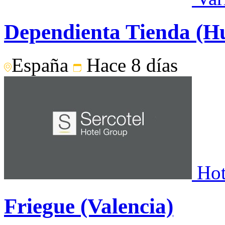
Dependienta Tienda (H
España
Hace 8 días
Hot
Friegue (Valencia)