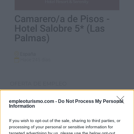
Camarero/a de Pisos -
Hotel Salobre 5* (Las
Palmas)
España
Hace 245 días
OFERTA DE EMPLEO
empleoturismo.com -
Do Not Process My Personal
Information
¿Qué buscamos?
If you wish to opt-out of the sale, sharing to third parties, or
processing of your personal or sensitive information for
targeted advertising by us, please use the below opt-out