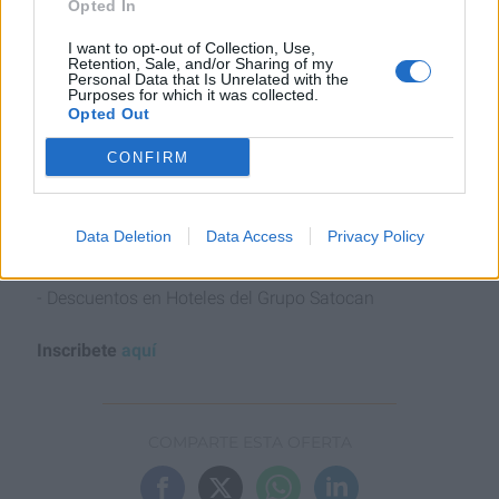
Opted In
- Turno de mañana.
I want to opt-out of Collection, Use,
- Jornada completa (40 h/s)
Retention, Sale, and/or Sharing of my
Personal Data that Is Unrelated with the
Purposes for which it was collected.
Opted Out
- Salario competitivo 1961,56 € brutos mensuales
CONFIRM
- Contrato temporal con posibilidad de continuidad
- Trabajarás en un equipo entregado, cercano y
Data Deletion
Data Access
Privacy Policy
proactivo con ganas de mejorar
- Descuentos en Hoteles del Grupo Satocan
Inscribete
aquí
COMPARTE ESTA OFERTA