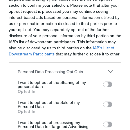
- Experiencia previa de 1 año realizando funciones de
section to confirm your selection. Please note that after your
limpieza en hoteles de categoría similar (4 y 5
opt-out request is processed you may continue seeing
estrellas).
interest-based ads based on personal information utilized by
us or personal information disclosed to third parties prior to
- Para esta ocasión es indispensable disponer de
your opt-out. You may separately opt-out of the further
carnet de conducir y vehículo propio (recuerda que el
disclosure of your personal information by third parties on the
hotel no es accesible al transporte público).
IAB’s list of downstream participants. This information may
also be disclosed by us to third parties on the
IAB’s List of
Downstream Participants
that may further disclose it to other
third parties.
- Una persona proactiva, con orientación al cliente y al
Estamos de vacaciones durante
Personal Data Processing Opt Outs
detalle.
el mes de agosto.
Volvemos el 1
I want to opt-out of the Sharing of my
de septiembre.
personal data.
Opted In
Además, queremos decirte lo que te podemos
I want to opt-out of the Sale of my
aportar:
Personal Data.
Opted In
- Incorporación será inmediata
I want to opt-out of processing my
Personal Data for Targeted Advertising.